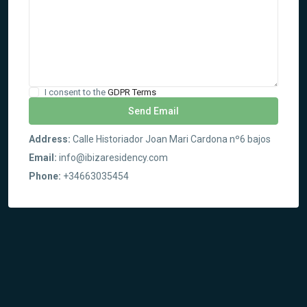
I consent to the
GDPR Terms
Contáctanos
Address:
Calle Historiador Joan Mari Cardona nº6 bajos
Carrer del Capsigrany 7
Email:
info@ibizaresidency.com
+34663035454
info@ibizaresidency.com
Phone:
+34663035454
Ibiza Residency
Novedades
Lujoso piso de 4 habitaciones en