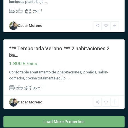
luminosa planta baja
...
2
2
1
79 m
Oscar Moreno
Ibiza/Eivissa
*** Temporada Verano *** 2 habitaciones 2
Novedad
ba...
1.800 €
/mes
Confortable apartamento de 2 habitaciones, 2 baños, salón-
comedor, cocina totalmente equip
...
2
2
2
85 m
Oscar Moreno