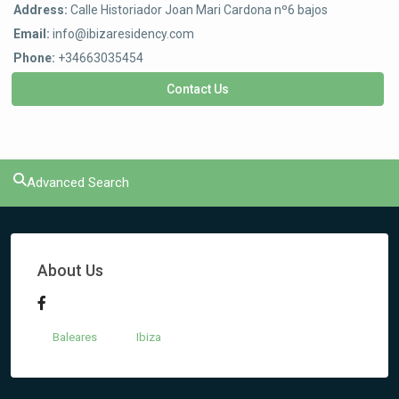
Address:
Calle Historiador Joan Mari Cardona nº6 bajos
Email:
info@ibizaresidency.com
Phone:
+34663035454
Contact Us
Advanced Search
About Us
Baleares
Ibiza
Cala
Carbó
,
Sant