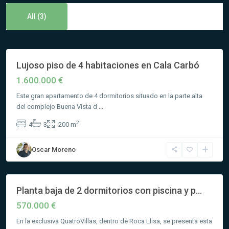
Josep
de
All (3)
sa
Talaia
Lujoso piso de 4 habitaciones en Cala Carbó
Featured
Novedad
1.600.000 €
Este gran apartamento de 4 dormitorios situado en la parte alta
Roca
del complejo Buena Vista d
...
Llisa
,
2
4
3
200 m
Santa
Eulària
Oscar Moreno
des
Riu
Planta baja de 2 dormitorios con piscina y p...
Novedad
570.000 €
En la exclusiva QuatroVillas, dentro de Roca Llisa, se presenta esta