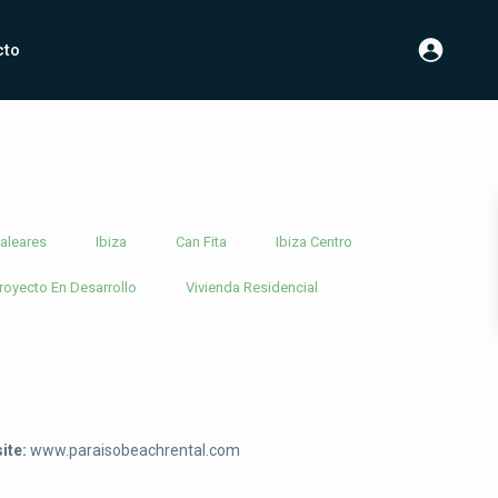
cto
aleares
Ibiza
Can Fita
Ibiza Centro
royecto En Desarrollo
Vivienda Residencial
ite:
www.paraisobeachrental.com