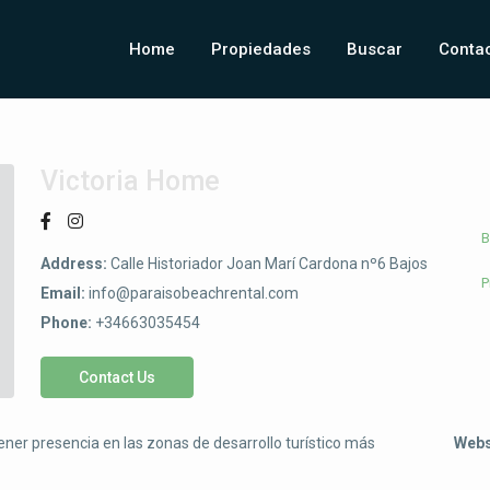
Home
Propiedades
Buscar
Conta
Victoria Home
B
Address:
Calle Historiador Joan Marí Cardona nº6 Bajos
P
Email:
info@paraisobeachrental.com
Phone:
+34663035454
Contact Us
er presencia en las zonas de desarrollo turístico más
Webs