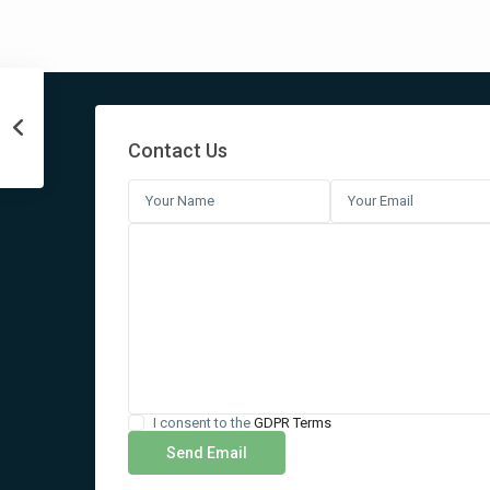
Contact Us
Contáctanos
Carrer del Capsigrany 7
+34663035454
info@ibizaresidency.com
I consent to the
GDPR Terms
Ibiza Residency